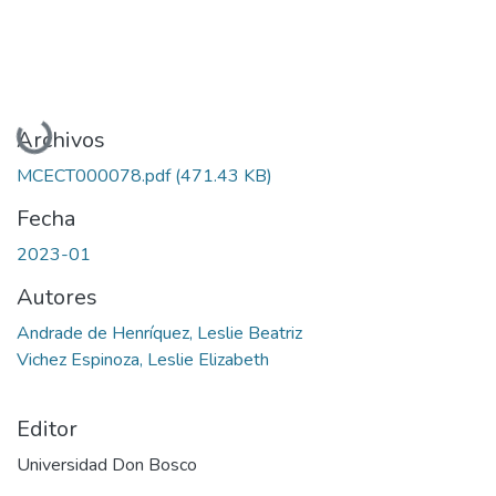
Cargando...
Archivos
MCECT000078.pdf
(471.43 KB)
Fecha
2023-01
Autores
Andrade de Henríquez, Leslie Beatriz
Vichez Espinoza, Leslie Elizabeth
Editor
Universidad Don Bosco