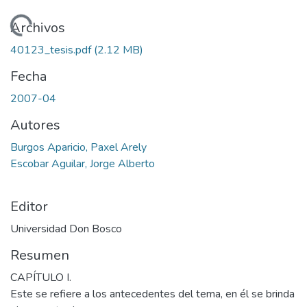
gando...
Archivos
40123_tesis.pdf
(2.12 MB)
Fecha
2007-04
Autores
Burgos Aparicio, Paxel Arely
Escobar Aguilar, Jorge Alberto
Editor
Universidad Don Bosco
Resumen
CAPÍTULO I.
Este se refiere a los antecedentes del tema, en él se brinda