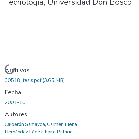
Tecnología, Universidad Don Bosco
Cargando...
Archivos
30518_tesis.pdf
(3.65 MB)
Fecha
2001-10
Autores
Calderón Samayoa, Carmen Elena
Hernández López, Karla Patricia