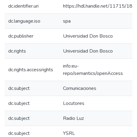
dc.identifier.uri
https://hdl.handle.net/11715/183
dc.language.iso
spa
dc.publisher
Universidad Don Bosco
dc.rights
Universidad Don Bosco
info:eu-
dc.rights.accessrights
repo/semantics/openAccess
dc.subject
Comunicaciones
dc.subject
Locutores
dc.subject
Radio Luz
dc.subject
YSRL