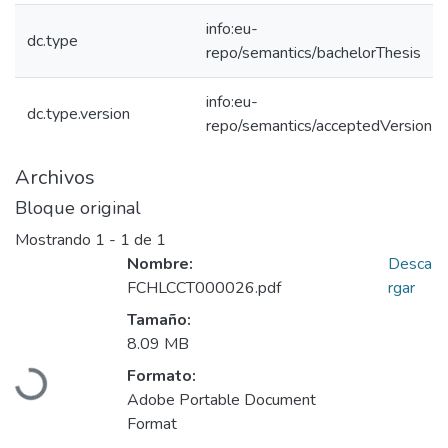
info:eu-
dc.type
repo/semantics/bachelorThesis
info:eu-
dc.type.version
repo/semantics/acceptedVersion
Archivos
Bloque original
Mostrando
1 - 1 de 1
Nombre:
Desca
FCHLCCT000026.pdf
rgar
Tamaño:
8.09 MB
Formato:
Cargando...
Adobe Portable Document
Format