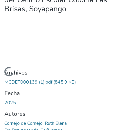
Brisas, Soyapango
Cargando...
Archivos
MCDET000139 (1).pdf
(845.9 KB)
Fecha
2025
Autores
Cornejo de Cornejo, Ruth Elena