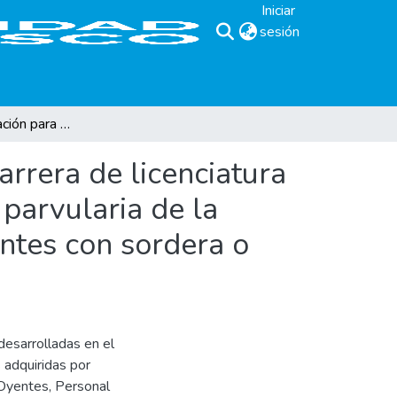
Iniciar
sesión
(current)
Manual de orientación para los catedráticos de la carrera de licenciatura en ciencias de la educación especialidad educación parvularia de la Universidad Don Bosco para la atención de estudiantes con sordera o deficiencia auditiva
arrera de licenciatura
 parvularia de la
ntes con sordera o
 desarrolladas en el
s adquiridas por
Oyentes, Personal