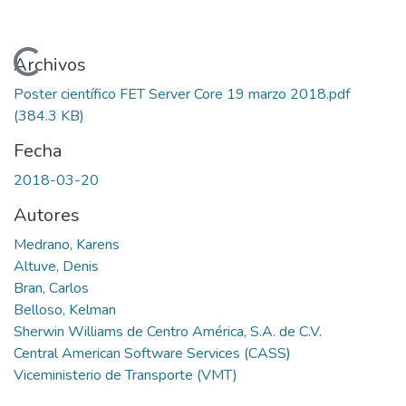
Cargando...
Archivos
Poster científico FET Server Core 19 marzo 2018.pdf
(384.3 KB)
Fecha
2018-03-20
Autores
Medrano, Karens
Altuve, Denis
Bran, Carlos
Belloso, Kelman
Sherwin Williams de Centro América, S.A. de C.V.
Central American Software Services (CASS)
Viceministerio de Transporte (VMT)