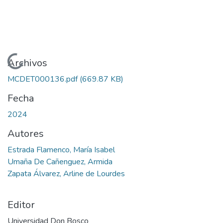
Cargando...
Archivos
MCDET000136.pdf
(669.87 KB)
Fecha
2024
Autores
Estrada Flamenco, María Isabel
Umaña De Cañenguez, Armida
Zapata Álvarez, Arline de Lourdes
Editor
Universidad Don Bosco