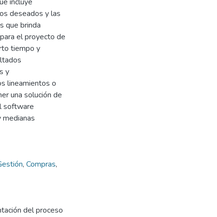
ue incluye
ivos deseados y las
s que brinda
para el proyecto de
orto tiempo y
ltados
s y
os lineamientos o
ner una solución de
l software
y medianas
Gestión
,
Compras
,
ntación del proceso