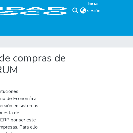
Iniciar
sesión
(current)
 de compras de
CRUM
ituciones
rio de Economía a
rsión en sistemas
puesta de
nERP por ser este
mpresas. Para ello