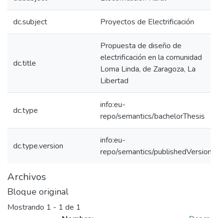
dc.subject
Proyectos de Electrificación
Propuesta de diseño de
electrificación en la comunidad
dc.title
Loma Linda, de Zaragoza, La
Libertad
info:eu-
dc.type
repo/semantics/bachelorThesis
info:eu-
dc.type.version
repo/semantics/publishedVersion
Archivos
Bloque original
Mostrando
1 - 1 de 1