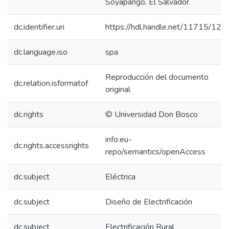
Soyapango, El Salvador.
dc.identifier.uri
https://hdl.handle.net/11715/120
dc.language.iso
spa
Reproducción del documento
dc.relation.isformatof
original
dc.rights
© Universidad Don Bosco
info:eu-
dc.rights.accessrights
repo/semantics/openAccess
dc.subject
Eléctrica
dc.subject
Diseño de Electrificación
dc.subject
Electrificación Rural