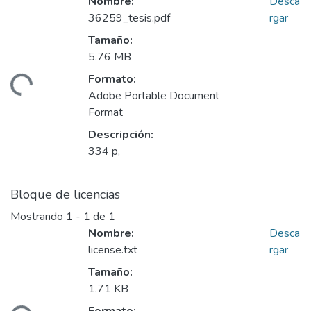
Nombre:
Desca
36259_tesis.pdf
rgar
Tamaño:
5.76 MB
Formato:
ando...
Adobe Portable Document
Format
Descripción:
334 p,
Bloque de licencias
Mostrando
1 - 1 de 1
Nombre:
Desca
license.txt
rgar
Tamaño:
1.71 KB