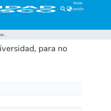
Iniciar
sesión
(current)
Teologías, alas y jaulas: acoger los desafíos de la diversidad, para no esconder las teologías
diversidad, para no