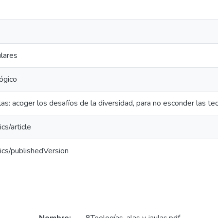
ulares
ógico
ulas: acoger los desafíos de la diversidad, para no esconder las te
cs/article
ics/publishedVersion