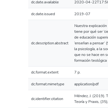
dc.date.available
2020-04-22T17:5
dc.date.issued
2019-07
Nuestra explicación -
tiene por qué ser ‘ci
de educación superio
dc.description.abstract
‘enseñan a pensar’ (
la psicología, a la 
que no se hace en so
formación teológica 
dc.format.extent
7 p.
dc.format.mimetype
application/pdf
Méndez, J. (2019). T
dc.identifier.citation
Teoría y Praxis, (35