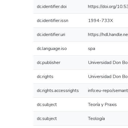
dc.identifier.doi
https://doi.org/10
dc.identifier.issn
1994-733X
dc.identifier.uri
https://hdl.handle
dc.language.iso
spa
dc.publisher
Universidad Don Bo
dc.rights
Universidad Don Bo
dc.rights.accessrights
info:eu-repo/seman
dc.subject
Teoría y Praxis
dc.subject
Teología