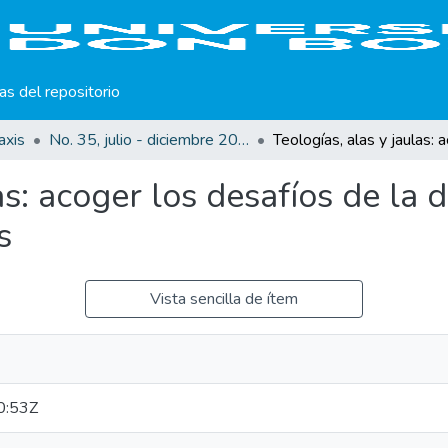
cas del repositorio
axis
No. 35, julio - diciembre 2019
as: acoger los desafíos de la 
s
Vista sencilla de ítem
0:53Z