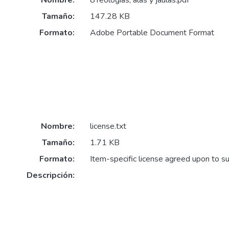
Nombre:
8Teologías, alas y jaulas.pdf
Tamaño:
147.28 KB
Formato:
Adobe Portable Document Format
Nombre:
license.txt
Tamaño:
1.71 KB
Formato:
Item-specific license agreed upon to s
Descripción: