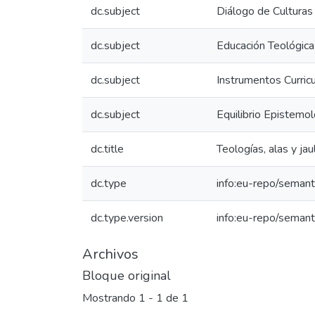
dc.subject
Diálogo de Culturas
dc.subject
Educación Teológica
dc.subject
Instrumentos Curric
dc.subject
Equilibrio Epistemol
dc.title
Teologías, alas y ja
dc.type
info:eu-repo/semanti
dc.type.version
info:eu-repo/semant
Archivos
Bloque original
Mostrando
1 - 1 de 1