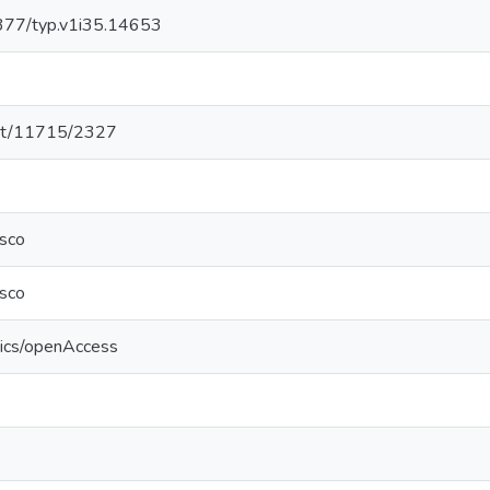
.5377/typ.v1i35.14653
.net/11715/2327
sco
sco
tics/openAccess