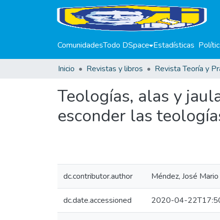
Comunidades
Todo DSpace
Estadísticas
Políti
Inicio
Revistas y libros
Revista Teoría y Pr
Teologías, alas y jaul
esconder las teología
dc.contributor.author
Méndez, José Mario
dc.date.accessioned
2020-04-22T17:5