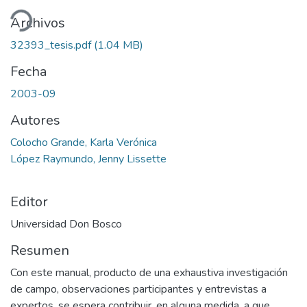
ando...
Archivos
32393_tesis.pdf
(1.04 MB)
Fecha
2003-09
Autores
Colocho Grande, Karla Verónica
López Raymundo, Jenny Lissette
Editor
Universidad Don Bosco
Resumen
Con este manual, producto de una exhaustiva investigación
de campo, observaciones participantes y entrevistas a
expertos, se espera contribuir, en alguna medida, a que