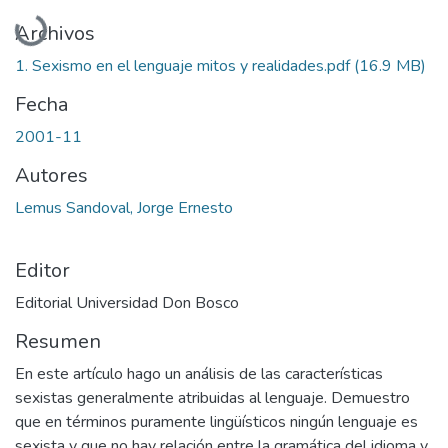
Cargando...
Archivos
1. Sexismo en el lenguaje mitos y realidades.pdf
(16.9 MB)
Fecha
2001-11
Autores
Lemus Sandoval, Jorge Ernesto
Editor
Editorial Universidad Don Bosco
Resumen
En este artículo hago un análisis de las características
sexistas generalmente atribuidas al lenguaje. Demuestro
que en términos puramente lingüísticos ningún lenguaje es
sexista y que no hay relación entre la gramática del idioma y