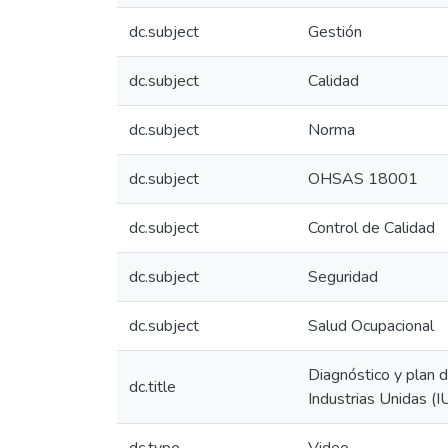
dc.subject
Gestión
dc.subject
Calidad
dc.subject
Norma
dc.subject
OHSAS 18001
dc.subject
Control de Calidad
dc.subject
Seguridad
dc.subject
Salud Ocupacional
Diagnóstico y plan 
dc.title
Industrias Unidas (