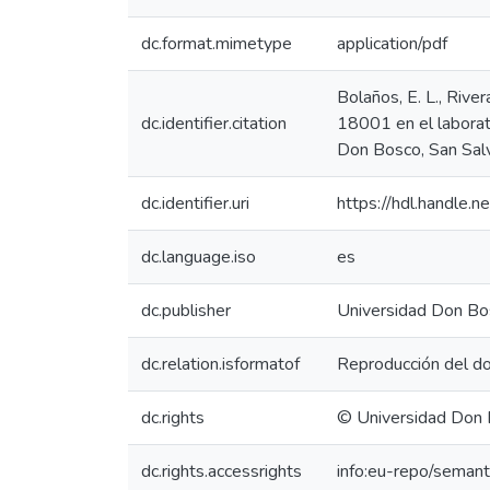
dc.format.mimetype
application/pdf
Bolaños, E. L., Rive
dc.identifier.citation
18001 en el laborato
Don Bosco, San Salv
dc.identifier.uri
https://hdl.handle
dc.language.iso
es
dc.publisher
Universidad Don Bo
dc.relation.isformatof
Reproducción del do
dc.rights
© Universidad Don
dc.rights.accessrights
info:eu-repo/seman