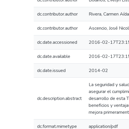
dc.contributor.author
Bolaños, Evelyn Lis
dc.contributor.author
Rivera, Carmen Aída
dc.contributor.author
Ascencio, José Nico
dc.date.accessioned
2016-02-17T23:1
dc.date.available
2016-02-17T23:1
dc.date.issued
2014-02
La seguridad y salu
asegurar el cumplimi
dc.description.abstract
desarrollo de esta 
beneficios y ventaja
mejora primeramente
dc.format.mimetype
application/pdf