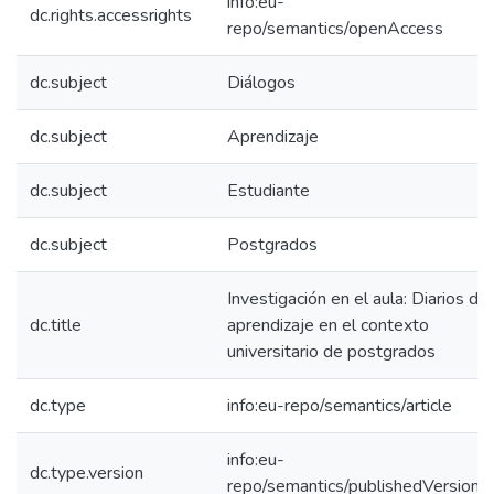
info:eu-
dc.rights.accessrights
repo/semantics/openAccess
dc.subject
Diálogos
dc.subject
Aprendizaje
dc.subject
Estudiante
dc.subject
Postgrados
Investigación en el aula: Diarios de
dc.title
aprendizaje en el contexto
universitario de postgrados
dc.type
info:eu-repo/semantics/article
info:eu-
dc.type.version
repo/semantics/publishedVersion