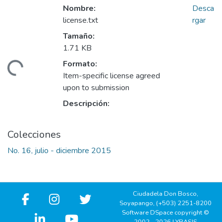
Nombre:
Desca
license.txt
rgar
Tamaño:
1.71 KB
Formato:
gando...
Item-specific license agreed
upon to submission
Descripción:
Colecciones
No. 16, julio - diciembre 2015
Ciudadela Don Bosco,
Soyapango, (+503) 2251-8200
Software DSpace copyright ©