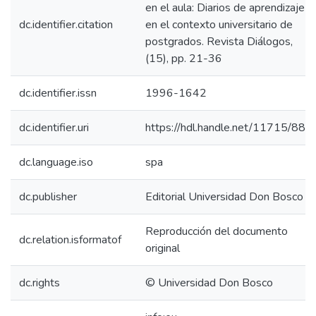
en el aula: Diarios de aprendizaje
dc.identifier.citation
en el contexto universitario de
postgrados. Revista Diálogos,
(15), pp. 21-36
dc.identifier.issn
1996-1642
dc.identifier.uri
https://hdl.handle.net/11715/882
dc.language.iso
spa
dc.publisher
Editorial Universidad Don Bosco
Reproducción del documento
dc.relation.isformatof
original
dc.rights
© Universidad Don Bosco