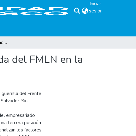
Iniciar
sesión
(current)
De la oposición al gobierno y viceversa: Auge y caída del FMLN en la posguerra
ída del FMLN en la
guerrilla del Frente
Salvador. Sin
 del empresariado
na tercera posición
nalizan los factores