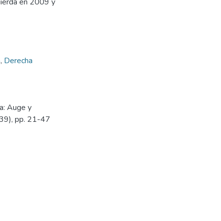
quierda en 2009 y
a
,
Derecha
sa: Auge y
(39), pp. 21-47