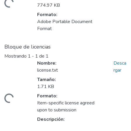
rgando...
774.97 KB
Formato:
Adobe Portable Document
Format
Bloque de licencias
Mostrando
1 - 1 de 1
Nombre:
Desca
license.txt
rgar
Tamaño:
1.71 KB
Formato:
rgando...
Item-specific license agreed
upon to submission
Descripción: