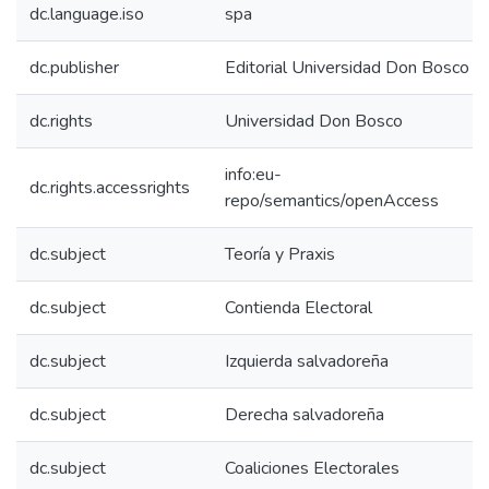
dc.language.iso
spa
dc.publisher
Editorial Universidad Don Bosco
dc.rights
Universidad Don Bosco
info:eu-
dc.rights.accessrights
repo/semantics/openAccess
dc.subject
Teoría y Praxis
dc.subject
Contienda Electoral
dc.subject
Izquierda salvadoreña
dc.subject
Derecha salvadoreña
dc.subject
Coaliciones Electorales