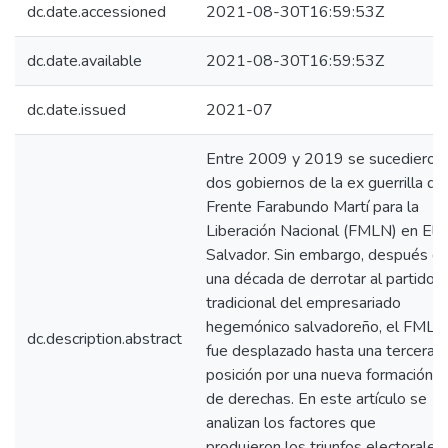
dc.date.accessioned
2021-08-30T16:59:53Z
dc.date.available
2021-08-30T16:59:53Z
dc.date.issued
2021-07
Entre 2009 y 2019 se sucedieron
dos gobiernos de la ex guerrilla de
Frente Farabundo Martí para la
Liberación Nacional (FMLN) en El
Salvador. Sin embargo, después d
una década de derrotar al partido
tradicional del empresariado
hegemónico salvadoreño, el FMLN
dc.description.abstract
fue desplazado hasta una tercera
posición por una nueva formación
de derechas. En este artículo se
analizan los factores que
produjeron los triunfos electorales