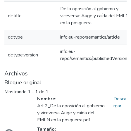
De la oposición al gobierno y
dc.title
viceversa: Auge y caída del FMLN
en la posguerra
dc.type
info:eu-repo/semantics/article
info:eu-
dc.type.version
repo/semantics/publishedVersion
Archivos
Bloque original
Mostrando
1 - 1 de 1
Nombre:
Desca
Art.2_De la oposición al gobierno
rgar
y viceversa Auge y caída del
FMLN en la posguerra.pdf
Tamaño: