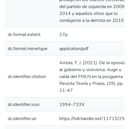
del partido de izquierda en 2009 y
2014 y aquellos otros que lo
condujeron a la derrota en 2019.
dc.format.extent
27p.
dc.format.mimetype
application/pdf
Arriola, F. J. (2021). De la oposició
al gobierno y viceversa: Auge y
dc.identifier.citation
caída del FMLN en la posguerra.
Revista Teoría y Praxis, (39), pp.
21-47
dc.identifier.issn
1994-733X
dc.identifier.uri
https://hdl.handle.net/11715/250