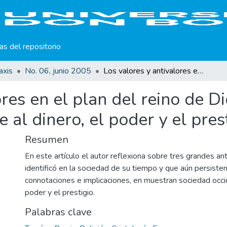
cas del repositorio
axis
No. 06, junio 2005
Los valores y antivalores en el plan del reino de Dios proclamado por Jesús: su actitud frente al dinero, el poder y el prestigio.
ores en el plan del reino de 
e al dinero, el poder y el prest
Resumen
En este artículo el autor reflexiona sobre tres grandes an
identificó en la sociedad de su tiempo y que aún persisten
connotaciones e implicaciones, en muestran sociedad occide
poder y el prestigio.
Palabras clave