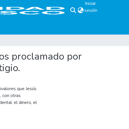
Iniciar
sesión
(current)
Dios proclamado por
igio.
tivalores que Jesús
, con otras
ntal: el dinero, el