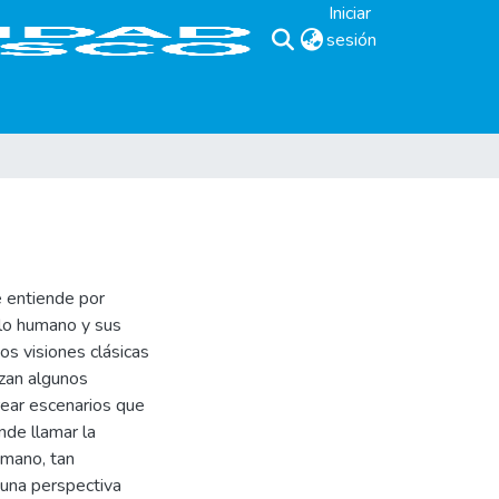
Iniciar
sesión
(current)
 entiende por
llo humano y sus
os visiones clásicas
zan algunos
crear escenarios que
nde llamar la
umano, tan
 una perspectiva