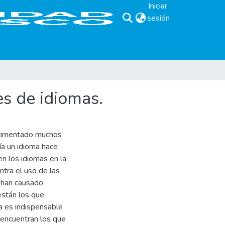
Iniciar
sesión
(current)
es de idiomas.
erimentado muchos
ía un idioma hace
n los idiomas en la
tra el uso de las
s han causado
están los que
la es indispensable
 encuentran los que