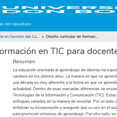
cas del repositorio
Maestría en Gestión del Curriculum, Didáctica y Evaluación por Competencias
Diseño curricular de formación en TIC para docentes de idiomas.
formación en TIC para docent
Resumen
La educación orientada al aprendizaje de idiomas ha exp
cambios en los últimos años. La manera en que se aprend
una década es muy diferente a la forma en que se aprende
actualidad. Dentro de esas marcadas diferencias se encuen
Tecnologías de la Información y Comunicación (TIC). Esta
enfoques variados en la manera de enseñar. Por un lado, 
enfatizan su incorporación y aseguran que su uso en el au
para promover entornos de aprendizaje. Por otro lado, se