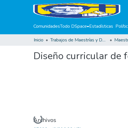
Comunidades
Todo DSpace
Estadísticas
Políti
Inicio
Trabajos de Maestrías y Doctorados
Diseño curricular de 
Cargando...
Archivos