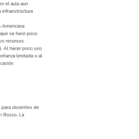
n el aula aun
 infraestructura
a Americana
ó que se hace poco
os recursos
). Al hacer poco uso
señanza limitada o al
cación.
C para docentes de
on Bosco, La