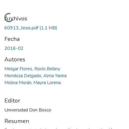
Cargando...
Archivos
60913_tesis.pdf
(1.1 MB)
Fecha
2016-02
Autores
Melgar Flores, Rocío Belliny
Mendoza Delgado, Alma Yanira
Molina Morán, Mayra Lorena
Editor
Universidad Don Bosco
Resumen