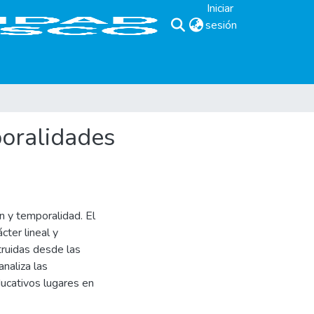
Iniciar
sesión
(current)
poralidades
ón y temporalidad. El
cter lineal y
truidas desde las
analiza las
ucativos lugares en