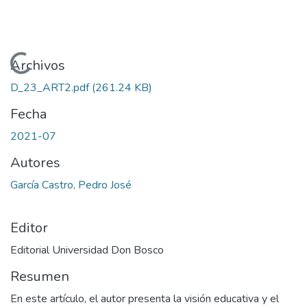
Cargando...
Archivos
D_23_ART2.pdf
(261.24 KB)
Fecha
2021-07
Autores
García Castro, Pedro José
Editor
Editorial Universidad Don Bosco
Resumen
En este artículo, el autor presenta la visión educativa y el