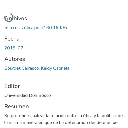
Cargando...
Archivos
5La crisis ética.pdf
(160.16 KB)
Fecha
2019-07
Autores
Bourdet Carrasco, Keidy Gabriela
Editor
Universidad Don Bosco
Resumen
Se pretende analizar la relación entre la ética y la política, de
la misma manera en que se ha deteriorado desde que fue