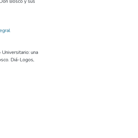
 Don Bosco y sus
egral
Universitario: una
osco. Diá-Logos,