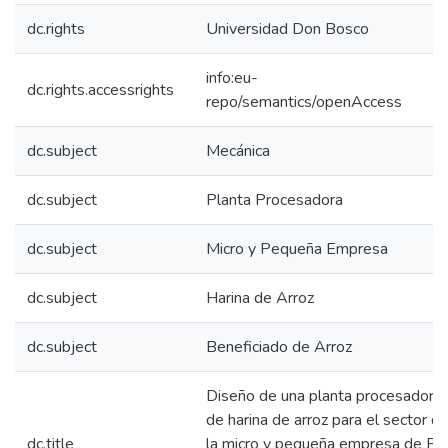
dc.rights
Universidad Don Bosco
info:eu-
dc.rights.accessrights
repo/semantics/openAccess
dc.subject
Mecánica
dc.subject
Planta Procesadora
dc.subject
Micro y Pequeña Empresa
dc.subject
Harina de Arroz
dc.subject
Beneficiado de Arroz
Diseño de una planta procesadora
de harina de arroz para el sector d
dc.title
la micro y pequeña empresa de El