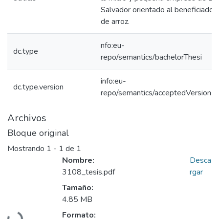
Salvador orientado al beneficiado
de arroz.
nfo:eu-
dc.type
repo/semantics/bachelorThesi
info:eu-
dc.type.version
repo/semantics/acceptedVersion
Archivos
Bloque original
Mostrando
1 - 1 de 1
Nombre:
Desca
3108_tesis.pdf
rgar
Tamaño:
4.85 MB
Formato: