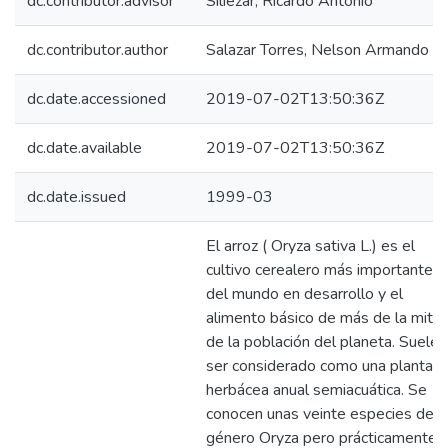
dc.contributor.advisor
Siliezar, Ricardo Antonio
dc.contributor.author
Salazar Torres, Nelson Armando
dc.date.accessioned
2019-07-02T13:50:36Z
dc.date.available
2019-07-02T13:50:36Z
dc.date.issued
1999-03
El arroz ( Oryza sativa L.) es el
cultivo cerealero más importante
del mundo en desarrollo y el
alimento básico de más de la mita
de la población del planeta. Suele
ser considerado como una planta
herbácea anual semiacuática. Se
conocen unas veinte especies del
género Oryza pero prácticamente