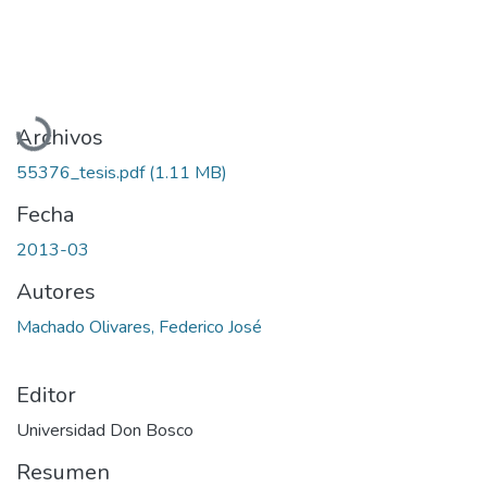
Cargando...
Archivos
55376_tesis.pdf
(1.11 MB)
Fecha
2013-03
Autores
Machado Olivares, Federico José
Editor
Universidad Don Bosco
Resumen