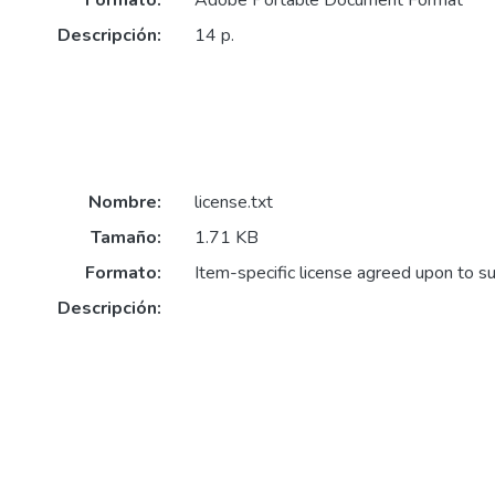
Formato:
Adobe Portable Document Format
Descripción:
14 p.
Nombre:
license.txt
Tamaño:
1.71 KB
Formato:
Item-specific license agreed upon to s
Descripción: