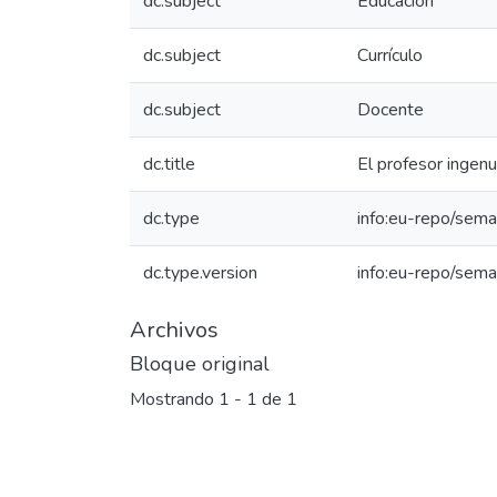
dc.subject
Educación
dc.subject
Currículo
dc.subject
Docente
dc.title
El profesor ingen
dc.type
info:eu-repo/seman
dc.type.version
info:eu-repo/sema
Archivos
Bloque original
Mostrando
1 - 1 de 1