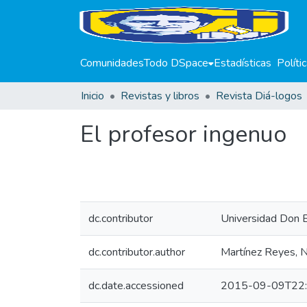
Comunidades
Todo DSpace
Estadísticas
Políti
Inicio
Revistas y libros
Revista Diá-logos
El profesor ingenuo
dc.contributor
Universidad Don 
dc.contributor.author
Martínez Reyes, 
dc.date.accessioned
2015-09-09T22: