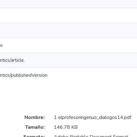
uo
tics/article.
ntics/publishedVersion
Nombre:
1 elprofesoringenuo_dialogos14.pdf
Tamaño:
146.78 KB