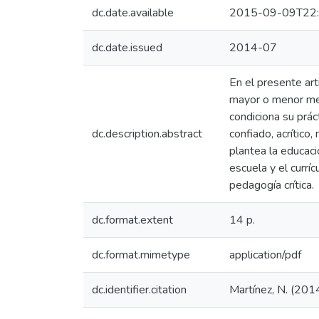
dc.date.available
2015-09-09T22:
dc.date.issued
2014-07
En el presente art
mayor o menor med
condiciona su prác
dc.description.abstract
confiado, acrítico
plantea la educaci
escuela y el currí
pedagogía crítica.
dc.format.extent
14 p.
dc.format.mimetype
application/pdf
dc.identifier.citation
Martínez, N. (2014