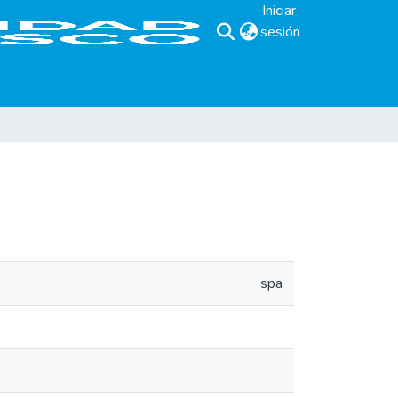
Iniciar
sesión
(current)
spa