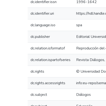
dc.identifier.issn
1996-1642
dc.identifier.uri
https://hdl.handl
dc.language.iso
spa
dc.publisher
Editorial Univers
dc.relation.isformatof
Reproducción del 
dc.relation.ispartofseries
Revista Diálogos,
dc.rights
© Universidad Do
dc.rights.accessrights
info:eu-repo/sem
dc.subject
Diálogos