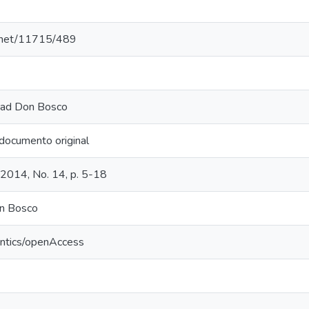
e.net/11715/489
idad Don Bosco
documento original
 2014, No. 14, p. 5-18
n Bosco
antics/openAccess