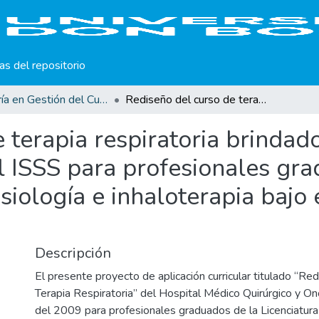
cas del repositorio
Maestría en Gestión del Curriculum, Didáctica y Evaluación por Competencias
Rediseño del curso de terapia respiratoria brindado por el hospital Médico Quirúrgico del ISSS para profesionales graduados de la licenciatura en anestesiología e inhaloterapia bajo el enfoque por competencias.
 terapia respiratoria brindado
l ISSS para profesionales gra
esiología e inhaloterapia bajo
Descripción
El presente proyecto de aplicación curricular titulado “Re
Terapia Respiratoria” del Hospital Médico Quirúrgico y On
del 2009 para profesionales graduados de la Licenciatur