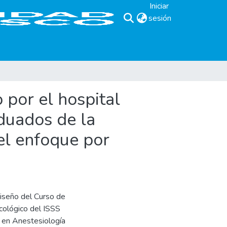
Iniciar
sesión
(current)
 por el hospital
duados de la
 el enfoque por
diseño del Curso de
cológico del ISSS
a en Anestesiología