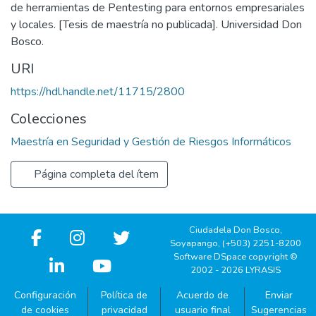
de herramientas de Pentesting para entornos empresariales
y locales. [Tesis de maestría no publicada]. Universidad Don
Bosco.
URI
https://hdl.handle.net/11715/2800
Colecciones
Maestría en Seguridad y Gestión de Riesgos Informáticos
Página completa del ítem
Ciudadela Don Bosco,
Soyapango, (+503) 2251-8200
Software DSpace copyright ©
2002 - 2026 LYRASIS
Configuración
Política de
Acuerdo de
Enviar
de cookies
privacidad
usuario final
Sugerencias