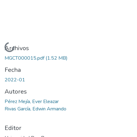
Cargando...
Archivos
MGCT000015.pdf
(1.52 MB)
Fecha
2022-01
Autores
Pérez Mejía, Ever Eleazar
Rivas García, Edwin Armando
Editor