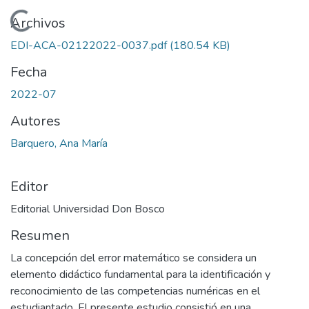
Cargando...
Archivos
EDI-ACA-02122022-0037.pdf
(180.54 KB)
Fecha
2022-07
Autores
Barquero, Ana María
Editor
Editorial Universidad Don Bosco
Resumen
La concepción del error matemático se considera un
elemento didáctico fundamental para la identificación y
reconocimiento de las competencias numéricas en el
estudiantado. El presente estudio consistió en una