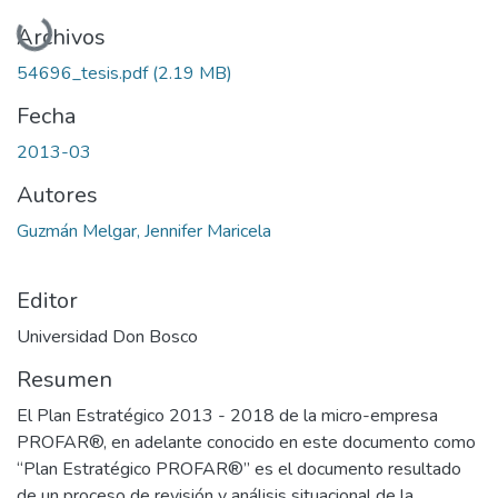
Cargando...
Archivos
54696_tesis.pdf
(2.19 MB)
Fecha
2013-03
Autores
Guzmán Melgar, Jennifer Maricela
Editor
Universidad Don Bosco
Resumen
El Plan Estratégico 2013 - 2018 de la micro-empresa
PROFAR®, en adelante conocido en este documento como
“Plan Estratégico PROFAR®” es el documento resultado
de un proceso de revisión y análisis situacional de la