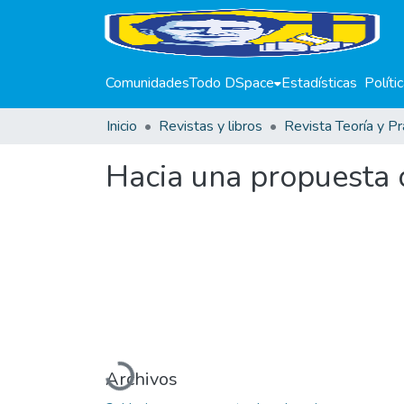
Comunidades
Todo DSpace
Estadísticas
Políti
Inicio
Revistas y libros
Revista Teoría y Pr
Hacia una propuesta d
Cargando...
Archivos