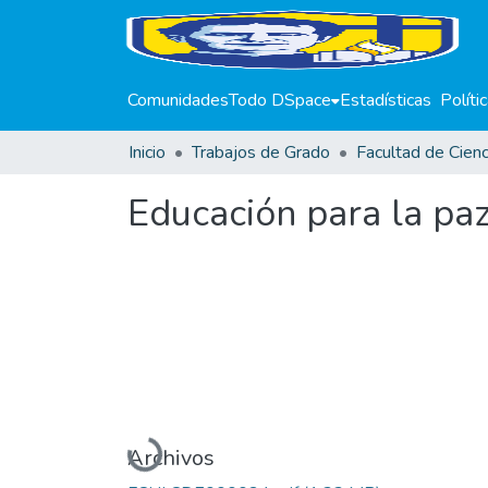
Comunidades
Todo DSpace
Estadísticas
Políti
Inicio
Trabajos de Grado
Educación para la paz
Cargando...
Archivos