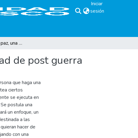
Iniciar
sesión
(current)
Educación para la paz, una exigencia en una sociedad de post guerra
dad de post guerra
ersona que haga una
tea ciertos
ente se ejecuta en
 Se postula una
ará un enfoque, un
estinada a las
 quieran hacer de
ajando con una