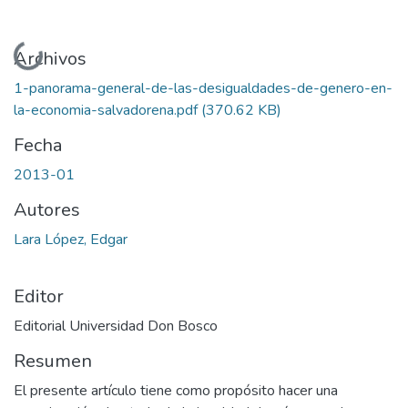
Cargando...
Archivos
1-panorama-general-de-las-desigualdades-de-genero-en-
la-economia-salvadorena.pdf
(370.62 KB)
Fecha
2013-01
Autores
Lara López, Edgar
Editor
Editorial Universidad Don Bosco
Resumen
El presente artículo tiene como propósito hacer una