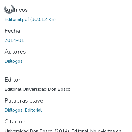
Cargando...
Archivos
Editorial.pdf
(308.12 KB)
Fecha
2014-01
Autores
Diálogos
Editor
Editorial Universidad Don Bosco
Palabras clave
Diálogos
,
Editorial
Citación
Universidad Don Bosco. (2014). Editorial. No inviertes en