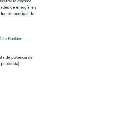
inistrar la máxima
dades de energía, en
 fuente principal de
Ciclo Rankine
nta de potencia de
publicada).