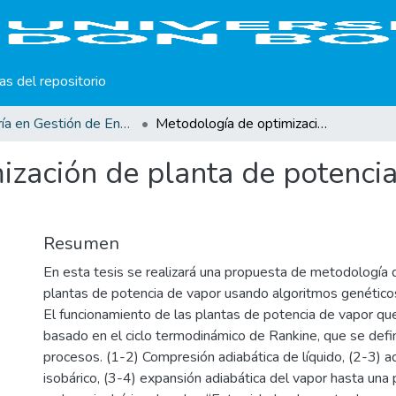
cas del repositorio
Maestría en Gestión de Energías Renovables
Metodología de optimización de planta de potencia de vapor usando algoritmos genéticos
ización de planta de potenci
Resumen
En esta tesis se realizará una propuesta de metodología 
plantas de potencia de vapor usando algoritmos genético
El funcionamiento de las plantas de potencia de vapor que
basado en el ciclo termodinámico de Rankine, que se defi
procesos. (1-2) Compresión adiabática de líquido, (2-3) ad
isobárico, (3-4) expansión adiabática del vapor hasta una 