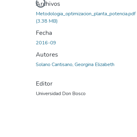
Cargando...
Archivos
Metodologia_optimizacion_planta_potencia.pdf
(3.38 MB)
Fecha
2016-09
Autores
Solano Cantisano, Georgina Elizabeth
Editor
Universidad Don Bosco