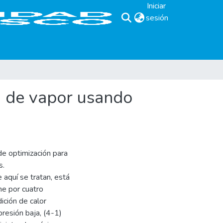
Iniciar
sesión
(current)
a de vapor usando
de optimización para
s.
 aquí se tratan, está
ne por cuatro
ición de calor
presión baja, (4-1)