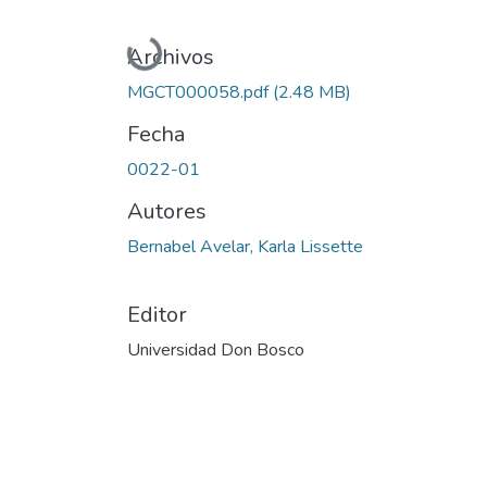
Cargando...
Archivos
MGCT000058.pdf
(2.48 MB)
Fecha
0022-01
Autores
Bernabel Avelar, Karla Lissette
Editor
Universidad Don Bosco