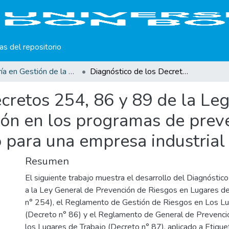
cas del repositorio
Maestría en Gestión de la Calidad
Diagnóstico de los Decretos 254, 86 y 89 de la Legislación Laboral de El Salvador y su aplicación en los programas de prevención de riesgo en los lugares de trabajo para una empresa industrial salvadoreña.
cretos 254, 86 y 89 de la Leg
ión en los programas de prev
o para una empresa industrial
Resumen
El siguiente trabajo muestra el desarrollo del Diagnóstic
a la Ley General de Prevención de Riesgos en Lugares de
n° 254), el Reglamento de Gestión de Riesgos en Los Lu
(Decreto n° 86) y el Reglamento de General de Prevenci
los Lugares de Trabajo (Decreto n° 87), aplicado a Etique