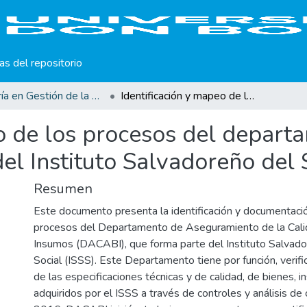
cas del repositorio
Maestría en Gestión de la Calidad
Identificación y mapeo de los procesos del departamento de la calidad de bienes e insumos del Instituto Salvadoreño del Seguro Social.
o de los procesos del depart
el Instituto Salvadoreño del 
Resumen
Este documento presenta la identificación y documentac
procesos del Departamento de Aseguramiento de la Cali
Insumos (DACABI), que forma parte del Instituto Salvad
Social (ISSS). Este Departamento tiene por función, verifi
de las especificaciones técnicas y de calidad, de bienes, i
adquiridos por el ISSS a través de controles y análisis de 