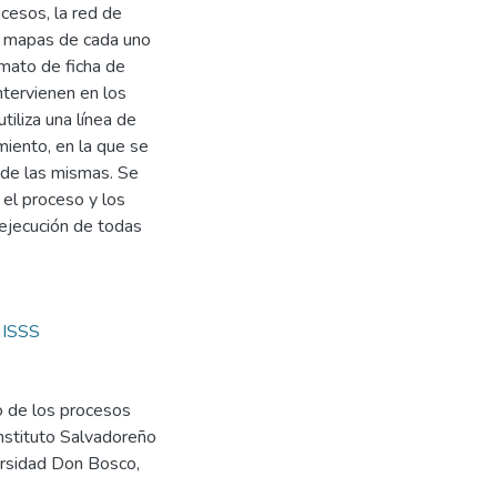
ocesos, la red de
s mapas de cada uno
mato de ficha de
ntervienen en los
iliza una línea de
miento, en la que se
a de las mismas. Se
 el proceso y los
 ejecución de todas
,
ISSS
eo de los procesos
nstituto Salvadoreño
ersidad Don Bosco,