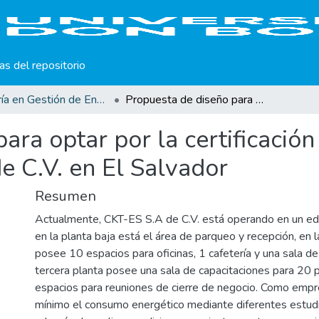
cas del repositorio
Maestría en Gestión de Energías Renovables
Propuesta de diseño para optar por la certificación LEED BD+C del edificio CKT-ES S.A. de C.V. en El Salvador
para optar por la certificaci
de C.V. en El Salvador
Resumen
Actualmente, CKT-ES S.A de C.V. está operando en un edif
en la planta baja está el área de parqueo y recepción, en 
posee 10 espacios para oficinas, 1 cafetería y una sala de
tercera planta posee una sala de capacitaciones para 20 
espacios para reuniones de cierre de negocio. Como empre
mínimo el consumo energético mediante diferentes estudi