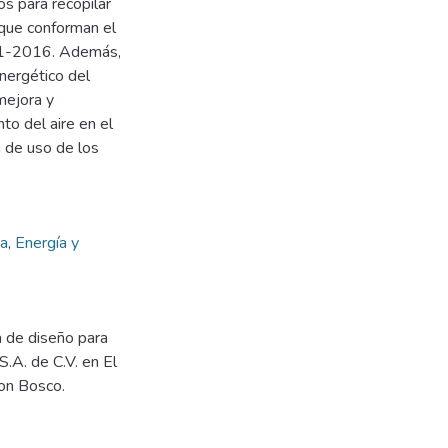
s para recopilar
 que conforman el
0.1-2016. Además,
nergético del
mejora y
to del aire en el
 de uso de los
ca
,
Energía y
ta de diseño para
S.A. de C.V. en El
Don Bosco.