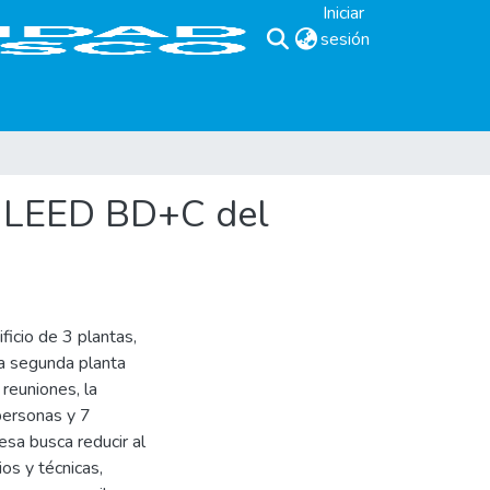
Iniciar
sesión
(current)
ón LEED BD+C del
icio de 3 plantas,
la segunda planta
 reuniones, la
personas y 7
sa busca reducir al
os y técnicas,