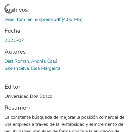
Cargando...
Archivos
tesis_tpm_en_empresa.pdf
(4.59 MB)
Fecha
2021-07
Autores
Díaz Román, Andrés Esaú
Sibrián Silva, Elsa Margarita
Editor
Universidad Don Bosco
Resumen
La constante búsqueda de mejorar la posición comercial de
una empresa a través de la rentabilidad y el incremento de
las utilidades, impulsan de forma positiva la aplicación de