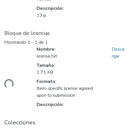
Descripción:
13 p.
Bloque de licencias
Mostrando
1 - 1 de 1
Nombre:
Desca
license.txt
rgar
Tamaño:
1.71 KB
Formato:
ando...
Item-specific license agreed
upon to submission
Descripción:
Colecciones