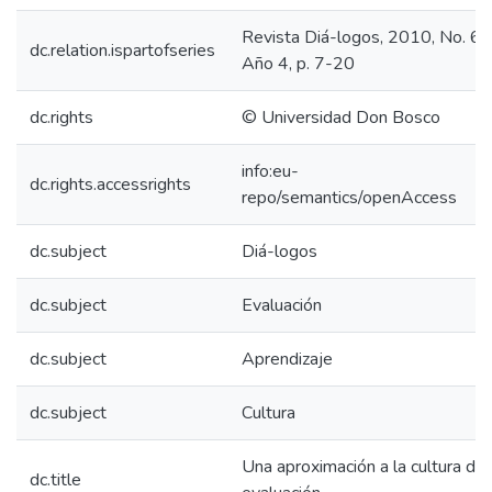
Revista Diá-logos, 2010, No. 6,
dc.relation.ispartofseries
Año 4, p. 7-20
dc.rights
© Universidad Don Bosco
info:eu-
dc.rights.accessrights
repo/semantics/openAccess
dc.subject
Diá-logos
dc.subject
Evaluación
dc.subject
Aprendizaje
dc.subject
Cultura
Una aproximación a la cultura de
dc.title