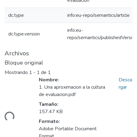
evaluación
dc.type
info:eu-repo/semantics/article
info:eu-
dc.type.version
repo/semantics/publishedVersio
Archivos
Bloque original
Mostrando
1 - 1 de 1
Nombre:
Desca
1. Una aproximacion a la cultura
rgar
de evaluacion.pdf
Tamaño:
157.47 KB
ando...
Formato:
Adobe Portable Document
Format