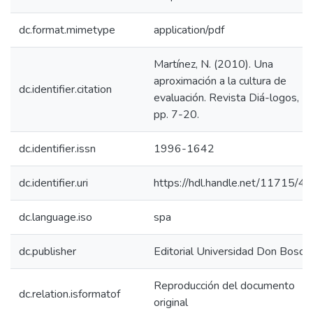
dc.format.mimetype
application/pdf
Martínez, N. (2010). Una
aproximación a la cultura de
dc.identifier.citation
evaluación. Revista Diá-logos, (6
pp. 7-20.
dc.identifier.issn
1996-1642
dc.identifier.uri
https://hdl.handle.net/11715/4
dc.language.iso
spa
dc.publisher
Editorial Universidad Don Bosco
Reproducción del documento
dc.relation.isformatof
original