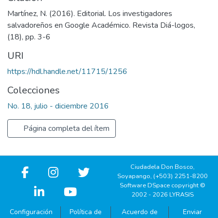
Martínez, N. (2016). Editorial. Los investigadores
salvadoreños en Google Académico. Revista Diá-logos,
(18), pp. 3-6
URI
https://hdl.handle.net/11715/1256
Colecciones
No. 18, julio - diciembre 2016
Página completa del ítem
Ciudadela Don Bosco,
Soyapango, (+503) 2251-8200
Software DSpace copyright ©
2002 - 2026 LYRASIS
Configuración
Política de
Acuerdo de
Enviar