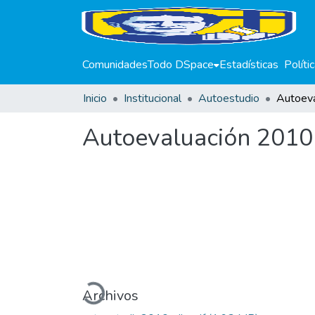
Comunidades
Todo DSpace
Estadísticas
Políti
Inicio
Institucional
Autoestudio
Autoev
Autoevaluación 2010
Cargando...
Archivos