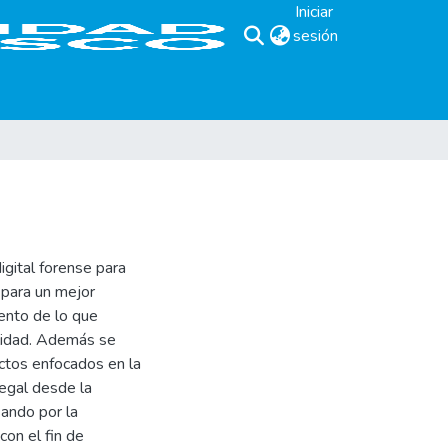
Iniciar
sesión
(current)
igital forense para
a para un mejor
iento de lo que
alidad. Además se
ctos enfocados en la
legal desde la
sando por la
con el fin de