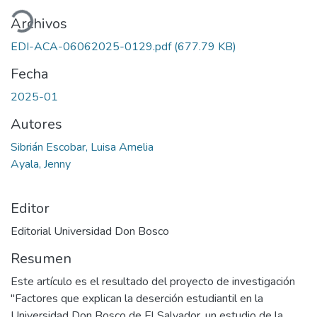
gando...
Archivos
EDI-ACA-06062025-0129.pdf
(677.79 KB)
Fecha
2025-01
Autores
Sibrián Escobar, Luisa Amelia
Ayala, Jenny
Editor
Editorial Universidad Don Bosco
Resumen
Este artículo es el resultado del proyecto de investigación
"Factores que explican la deserción estudiantil en la
Universidad Don Bosco de El Salvador, un estudio de la