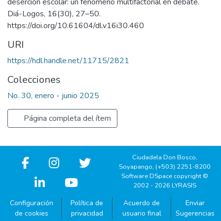
deserción escolar: un fenómeno multifactorial en debate.
Diá-Logos, 16(30), 27–50.
https://doi.org/10.61604/dl.v16i30.460
URI
https://hdl.handle.net/11715/2821
Colecciones
No. 30, enero - junio 2025
Página completa del ítem
Ciudadela Don Bosco,
Soyapango, (+503) 2251-8200
Software DSpace copyright ©
2002 - 2026 LYRASIS
Configuración
Política de
Acuerdo de
Enviar
de cookies
privacidad
usuario final
Sugerencias