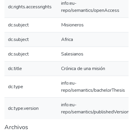
info:eu-
dc.rights.accessrights
repo/semantics/openAccess
dc.subject
Misioneros
dc.subject
Africa
dc.subject
Salesianos
dc.title
Crónica de una misión
info:eu-
dc.type
repo/semantics/bachelorThesis
info:eu-
dc.type.version
repo/semantics/publishedVersion
Archivos