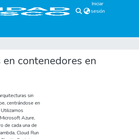
Iniciar
sesión
(current)
s en contenedores en
rquitecturas sin
be, centrándose en
. Utilizamos
Microsoft Azure,
ro de cada una de
Lambda, Cloud Run