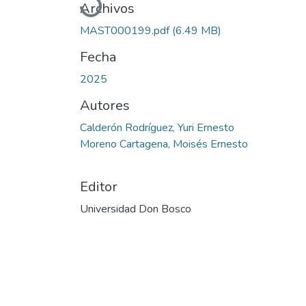
Cargando...
Archivos
MAST000199.pdf
(6.49 MB)
Fecha
2025
Autores
Calderón Rodríguez, Yuri Ernesto
Moreno Cartagena, Moisés Ernesto
Editor
Universidad Don Bosco