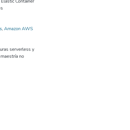
 Elastic Container
es
s
,
Amazon AWS
uras serverless y
 maestría no