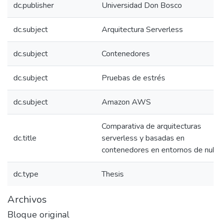
dc.publisher
Universidad Don Bosco
dc.subject
Arquitectura Serverless
dc.subject
Contenedores
dc.subject
Pruebas de estrés
dc.subject
Amazon AWS
Comparativa de arquitecturas
dc.title
serverless y basadas en
contenedores en entornos de nub
dc.type
Thesis
Archivos
Bloque original